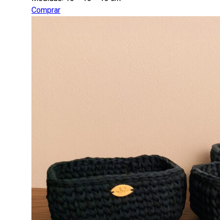
original
actual
Comprar
era:
es:
$ 18.000,00.
$ 12.600,00.