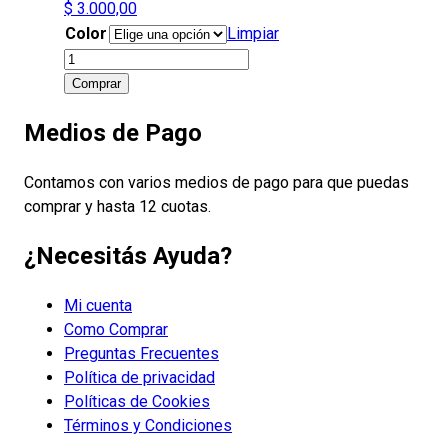
$
3.000,00
Color
Limpiar
Porta
Macetas
Comprar
tejidos
Medios de Pago
12
x
10
Contamos con varios medios de pago para que puedas
cm
comprar y hasta 12 cuotas.
cantidad
¿Necesitás Ayuda?
Mi cuenta
Como Comprar
Preguntas Frecuentes
Política de privacidad
Políticas de Cookies
Términos y Condiciones