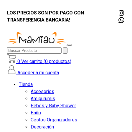
Ins
LOS PRECIOS SON POR PAGO CON
Wha
TRANSFERENCIA BANCARIA!
Buscar
Producto
0
Ver carrito (
0
productos)
Acceder a mi cuenta
Tienda
Accesorios
Amigurumis
Bebés y Baby Shower
Baño
Cestos Organizadores
Decoración