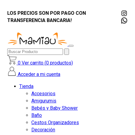
Ins
LOS PRECIOS SON POR PAGO CON
Wha
TRANSFERENCIA BANCARIA!
Buscar
Producto
0
Ver carrito (
0
productos)
Acceder a mi cuenta
Tienda
Accesorios
Amigurumis
Bebés y Baby Shower
Baño
Cestos Organizadores
Decoración