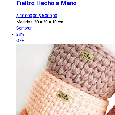
Fieltro Hecho a Mano
El
El
$
10.000,00
$
5.000,00
precio
precio
Medidas:
20 × 20 × 10 cm
original
actual
Comprar
era:
es:
20%
$ 10.000,00.
$ 5.000,00.
OFF