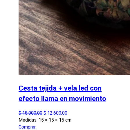
Cesta tejida + vela led con
efecto llama en movimiento
El
El
$
18.000,00
$
12.600,00
precio
precio
Medidas:
15 × 15 × 15 cm
original
actual
Comprar