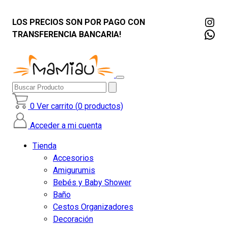
Ins
LOS PRECIOS SON POR PAGO CON
Wha
TRANSFERENCIA BANCARIA!
Buscar
Producto
0
Ver carrito (
0
productos)
Acceder a mi cuenta
Tienda
Accesorios
Amigurumis
Bebés y Baby Shower
Baño
Cestos Organizadores
Decoración