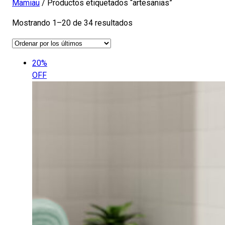
Mamiau
/ Productos etiquetados “artesanias”
Ordenado
Mostrando 1–20 de 34 resultados
por
los
últimos
20%
OFF