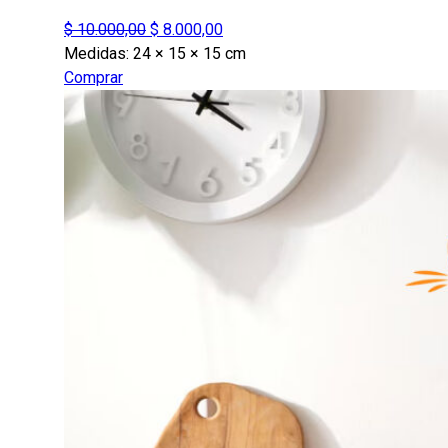
El
El
$
10.000,00
$
8.000,00
precio
precio
Medidas:
24 × 15 × 15 cm
original
actual
Comprar
era:
es:
$ 10.000,00.
$ 8.000,00.