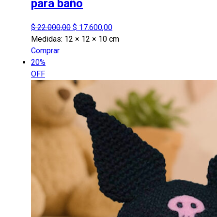
para baño
El
El
$
22.000,00
$
17.600,00
precio
precio
Medidas:
12 × 12 × 10 cm
original
actual
Comprar
era:
es:
20%
$ 22.000,00.
$ 17.600,00.
OFF