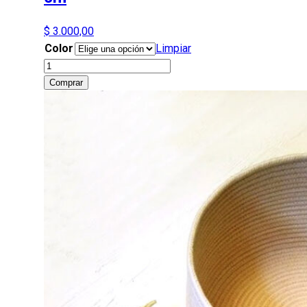
$
3.000,00
Color
Limpiar
Porta
Macetas
Comprar
tejidos
12
x
10
cm
cantidad