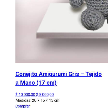
Conejito Amigurumi Gris – Tejido
a Mano (17 cm)
El
El
$
10.000,00
$
8.000,00
precio
precio
Medidas:
20 × 15 × 15 cm
original
actual
Comprar