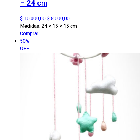
– 24 cm
El
El
$
10.000,00
$
8.000,00
precio
precio
Medidas:
24 × 15 × 15 cm
original
actual
Comprar
era:
es:
50%
$ 10.000,00.
$ 8.000,00.
OFF