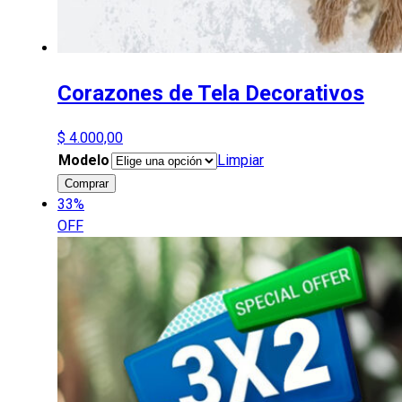
Corazones de Tela Decorativos
$
4.000,00
Modelo
Limpiar
Corazones
Comprar
de
33%
Tela
OFF
Decorativos
cantidad