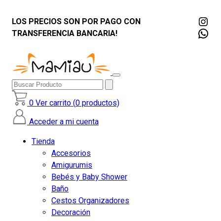
Ins
LOS PRECIOS SON POR PAGO CON
Wha
TRANSFERENCIA BANCARIA!
Buscar
Producto
0
Ver carrito (
0
productos)
Acceder a mi cuenta
Tienda
Accesorios
Amigurumis
Bebés y Baby Shower
Baño
Cestos Organizadores
Decoración