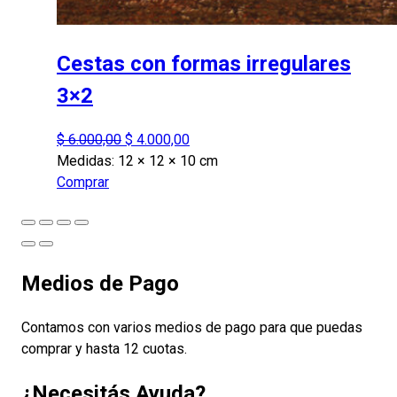
Cestas con formas irregulares
3×2
El
El
$
6.000,00
$
4.000,00
precio
precio
Medidas:
12 × 12 × 10 cm
original
actual
Comprar
era:
es:
$ 6.000,00.
$ 4.000,00.
Medios de Pago
Contamos con varios medios de pago para que puedas
comprar y hasta 12 cuotas.
¿Necesitás Ayuda?